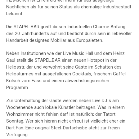
Inzwischen ist Ehrenfeld viel mehr für das ausgiebige
Nachtleben als für seinen Status als ehemalige Industriestadt
bekannt.
Die STAPEL.BAR greift diesen Industriellen Charme Anfang
des 20. Jahrhunderts auf und besticht durch sein in liebevoller
Handarbeit designtes Mobiliar aus Europaletten.
Neben Institutionen wie der Live Music Hall und dem Heinz
Gaul stellt die STAPEL.BAR einen neuen Hotspot in der
Heliosstr. dar und verwöhnt seine Gäste im Schatten des
Heliosturmes mit ausgefallenen Cocktails, frischem Gaffel
Kölsch vom Fass und einem abwechslungsreichen
Programm.
Zur Unterhaltung der Gäste werden neben Live DJ´s am
Wochenende auch lokale Künstler beitragen. Was in einem
Wohnzimmer nicht fehlen darf ist natürlich; der Tatort
Sonntag. Wer sich hieran nicht erfreut ist vielleicht eher ein
Dart Fan. Eine original Steel-Dartscheibe steht zur freien
Verfügung.